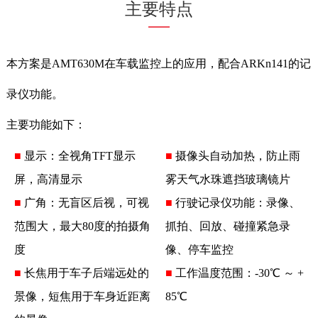
主要特点
本方案是AMT630M在车载监控上的应用，配合ARKn141的记
录仪功能。
主要功能如下：
■
显示：全视角TFT显示
■
摄像头自动加热，防止雨
屏，高清显示
雾天气水珠遮挡玻璃镜片
■
广角：无盲区后视，可视
■
行驶记录仪功能：录像、
范围大，最大80度的拍摄角
抓拍、回放、碰撞紧急录
度
像、停车监控
■
长焦用于车子后端远处的
■
工作温度范围：-30℃ ～ +
景像，短焦用于车身近距离
85℃