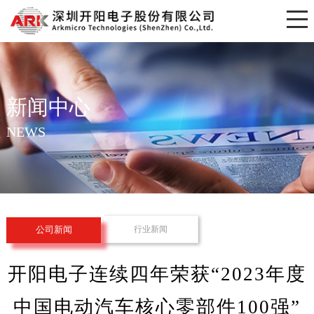
新闻中心
NEWS
行业新闻
公司新闻
开阳电子连续四年荣获“2023年度
中国电动汽车核心零部件100强”