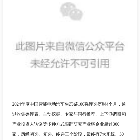
2024年度中国智能电动汽车生态链100强评选历时4个月，通
过收集参评表、主动挖掘、专家与同行推荐、上下游调研和
产业投资人访谈等多种方式跟踪研究产业链企业超过300
家，历经初选、复选、终选三个阶段，最终有7大系统、30