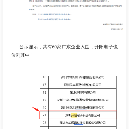
公示显示，共有
60
家
广东
企业入围
，
开阳电子也
位列其中！