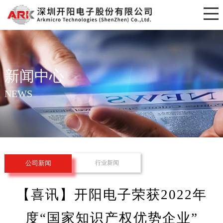
新闻中心
NEWS
行业新闻
公司新闻
【喜讯】开阳电子荣获2022年
度“国家知识产权优势企业”