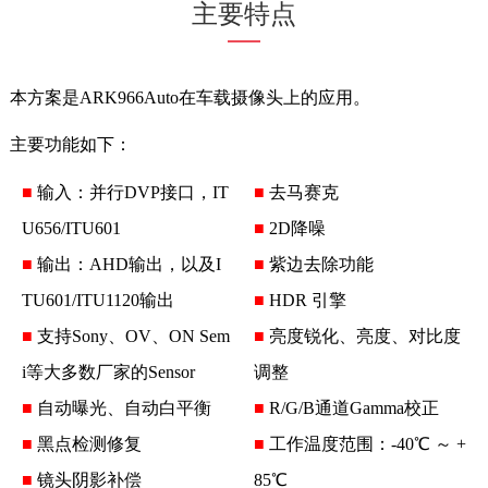
主要特点
本方案是ARK966Auto在车载摄像头上的应用。
主要功能如下：
■
输入：并行DVP接口，IT
■
去马赛克
U656/ITU601
■
2D降噪
■
输出：AHD输出，以及I
■
紫边去除功能
TU601/ITU1120输出
■
HDR 引擎
■
支持Sony、OV、ON Sem
■
亮度锐化、亮度、对比度
i等大多数厂家的Sensor
调整
■
自动曝光、自动白平衡
■
R/G/B通道Gamma校正
■
黑点检测修复
■
工作温度范围：-40℃ ～ +
■
镜头阴影补偿
85℃